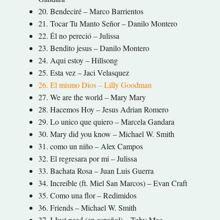
20. Bendeciré – Marco Barrientos
21. Tocar Tu Manto Señor – Danilo Montero
22. Él no pereció – Julissa
23. Bendito jesus – Danilo Montero
24. Aqui estoy – Hillsong
25. Esta vez – Jaci Velasquez
26. El mismo Dios – Lilly Goodman
27. We are the world – Mary Mary
28. Hacemos Hoy – Jesus Adrian Romero
29. Lo unico que quiero – Marcela Gandara
30. Mary did you know – Michael W. Smith
31. como un niño – Alex Campos
32. El regresara por mi – Julissa
33. Bachata Rosa – Juan Luis Guerra
34. Increíble (ft. Miel San Marcos) – Evan Craft
35. Como una flor – Redimidos
36. Friends – Michael W. Smith
37. I Just need (en español) – Toby Mac